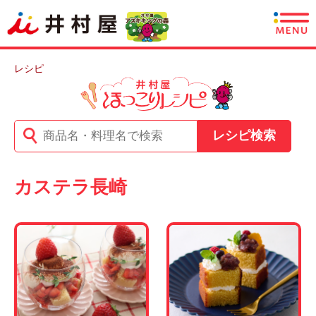
商品情報
レシピ
レシピ
レシピ検索
あずきについて
CSR情報
カステラ長崎
企業情報
採用情報
English