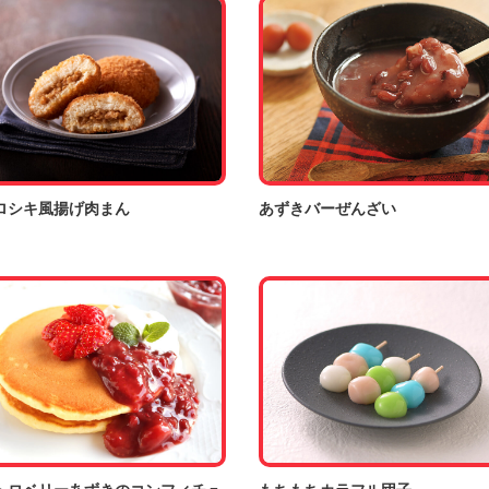
ロシキ風揚げ肉まん
あずきバーぜんざい