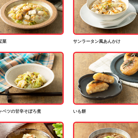
宝菜
サンラータン風あんかけ
ャベツの甘辛そぼろ煮
いも餅