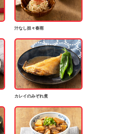
汁なし担々春雨
カレイのみぞれ煮