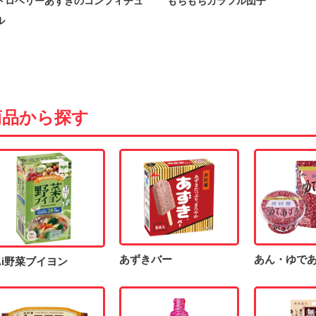
トロベリーあずきのコンフィチュ
もちもちカラフル団子
ル
商品から探す
あずきバー
あん・ゆで
iAi野菜ブイヨン