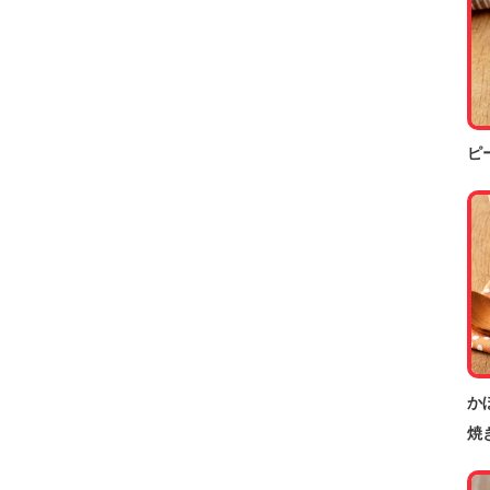
ピ
か
焼