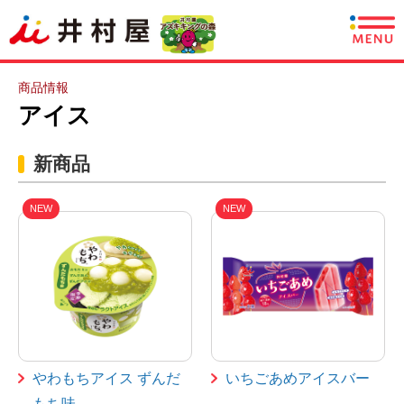
商品情報
商品情報
アイス
レシピ
新商品
あずきについて
NEW
NEW
CSR情報
企業情報
採用情報
English
やわもちアイス ずんだ
いちごあめアイスバー
もち味