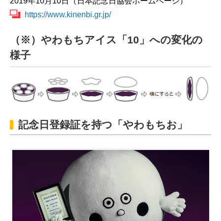
2019年10月10日（日本記念日協会ホームページ）
Chinese
https://www.kinenbi.gr.jp/
（※）やわもちアイス「10」への変化の
様子
記念日登録証を持つ「やわもちお」