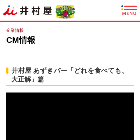
商品情報
企業情報
CM情報
レシピ
あずきについて
井村屋 あずきバー「どれを食べても、
CSR情報
大正解」篇
企業情報
採用情報
English