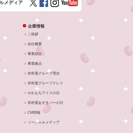
ルメディア
企業情報
ご挨拶
会社概要
事業紹介
事業拠点
井村屋グループ理念
井村屋グループクレド
やわもちアイスの日
井村屋あずきバーの日
CM情報
ソーシャルメディア