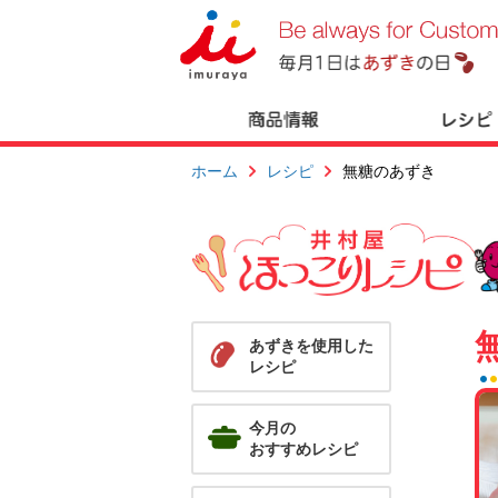
ホーム
レシピ
無糖のあずき
あずきを使用した
レシピ
今月の
おすすめレシピ