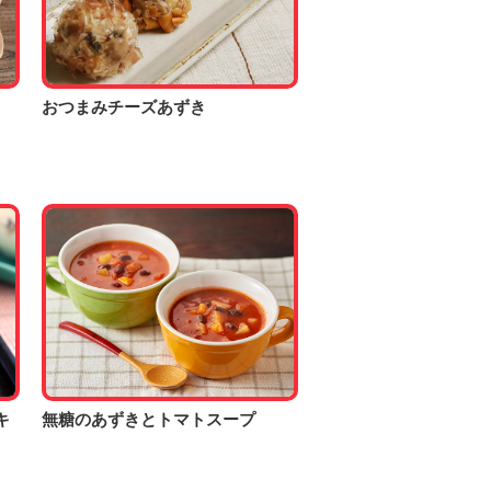
おつまみチーズあずき
キ
無糖のあずきとトマトスープ