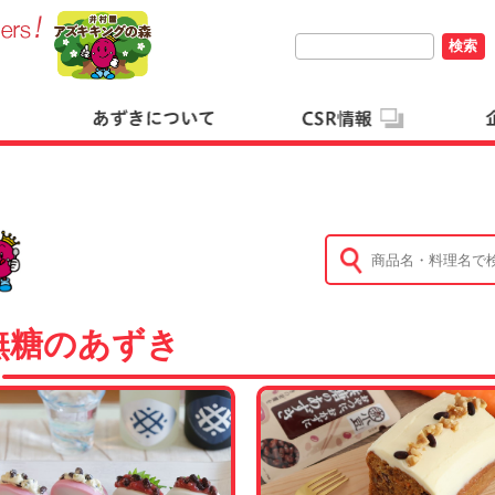
検索
無糖のあずき