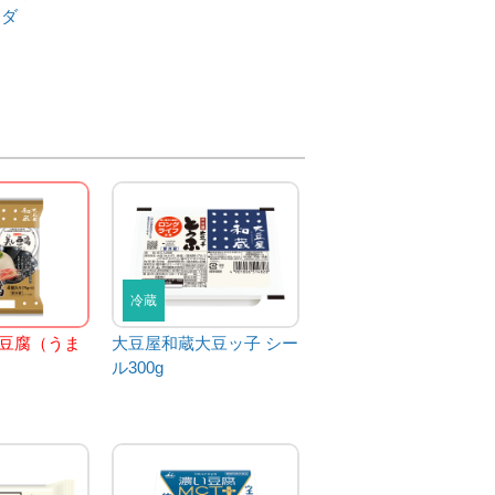
ラダ
冷蔵
し豆腐（うま
大豆屋和蔵大豆ッ子 シー
ル300g