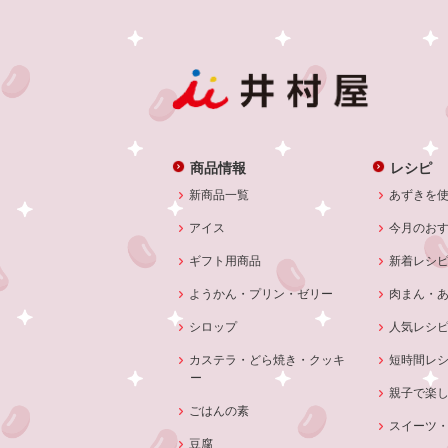
商品情報
レシピ
新商品一覧
あずきを
アイス
今月のお
ギフト用商品
新着レシ
ようかん・プリン・ゼリー
肉まん・
シロップ
人気レシ
カステラ・どら焼き・クッキ
短時間レ
ー
親子で楽
ごはんの素
スイーツ
豆腐