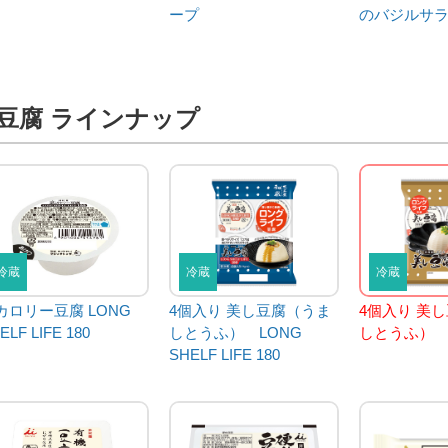
ープ
のバジルサ
豆腐 ラインナップ
冷蔵
冷蔵
冷蔵
カロリー豆腐 LONG
4個入り 美し豆腐（うま
4個入り 美
ELF LIFE 180
しとうふ） LONG
しとうふ）
SHELF LIFE 180