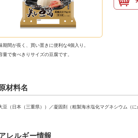
味期間が長く、買い置きに便利な4個入り。
容量で食べきりサイズの豆腐です。
原材料名
大豆（日本（三重県））／凝固剤（粗製海水塩化マグネシウム（に
アレルギー情報