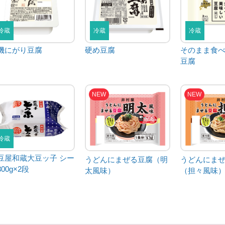
冷蔵
冷蔵
冷蔵
機にがり豆腐
硬め豆腐
そのまま食
豆腐
NEW
NEW
冷蔵
豆屋和蔵大豆ッ子 シー
うどんにまぜる豆腐（明
うどんにま
00g×2段
太風味）
（担々風味