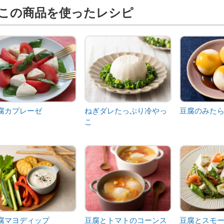
この商品を使ったレシピ
腐カプレーゼ
ねぎダレたっぷり冷やっ
豆腐のみた
こ
腐マヨディップ
豆腐とトマトのコーンス
豆腐とスモ