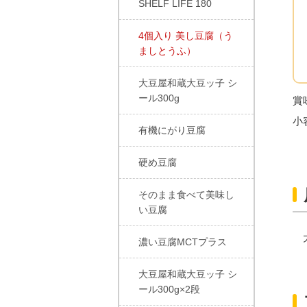
SHELF LIFE 180
4個入り 美し豆腐（う
ましとうふ）
大豆屋和蔵大豆ッ子 シ
ール300g
賞
小
有機にがり豆腐
硬め豆腐
そのまま食べて美味し
い豆腐
濃い豆腐MCTプラス
大豆屋和蔵大豆ッ子 シ
ール300g×2段