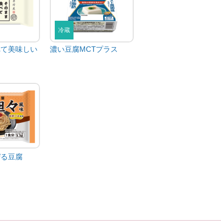
冷蔵
べて美味しい
濃い豆腐MCTプラス
ぜる豆腐
）