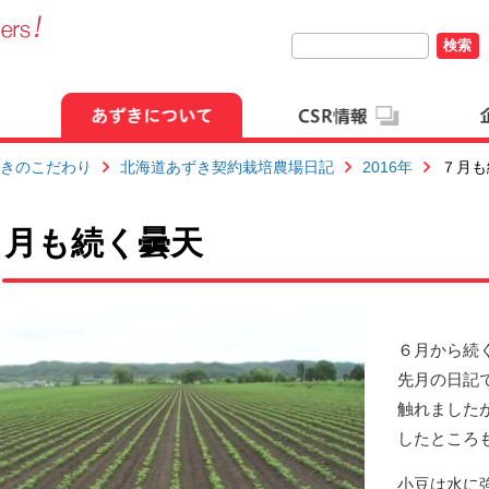
検索
きのこだわり
北海道あずき契約栽培農場日記
2016年
７月も
７月も続く曇天
６月から続
先月の日記
触れました
したところ
小豆は水に