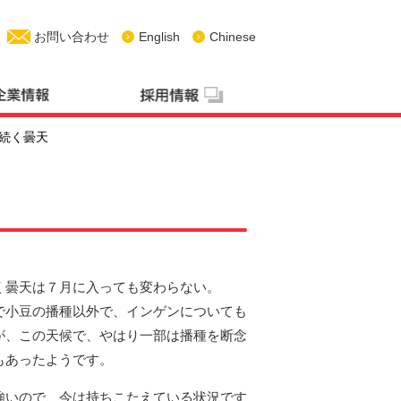
お問い合わせ
English
Chinese
続く曇天
く曇天は７月に入っても変わらない。
で小豆の播種以外で、インゲンについても
が、この天候で、やはり一部は播種を断念
もあったようです。
強いので、今は持ちこたえている状況です