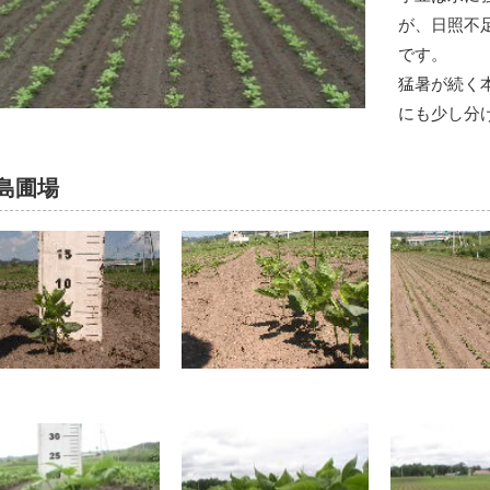
が、日照不
です。
猛暑が続く
にも少し分
島圃場