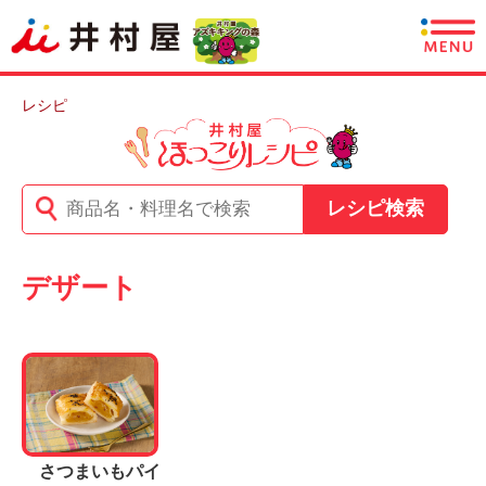
商品情報
レシピ
レシピ
レシピ検索
あずきについて
CSR情報
デザート
企業情報
採用情報
English
さつまいもパイ