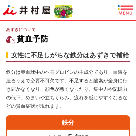
商品情報
あずきについて
貧血予防
レシピ
女性に不足しがちな鉄分はあずきで補給
あずきについて
鉄分は赤血球中のヘモグロビンの主成分であり、血液を
CSR情報
造るうえで必要不可欠です。不足すると酸素が全身に行
き届かなくなり、顔色が悪くなったり、集中力や記憶力
企業情報
の低下、めまいや立ちくらみ、疲れを感じやすくなるな
採用情報
どの貧血症状が現れます。
English
鉄分