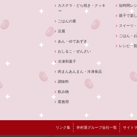
カステラ・どら焼き・クッキ
短時間レ
ー
親子で楽
ごはんの素
スイーツ
豆腐
ごはん・
あん・ゆであずき
レシピ一
おしるこ・ぜんざい
冷凍和菓子
肉まんあんまん・冷凍食品
調味料
飲み物
業務用
リンク集
井村屋グループ会社一覧
サイト