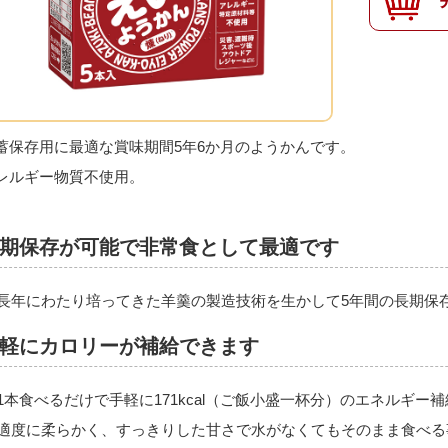
蓄保存用に最適な賞味期間5年6か月のようかんです。
レルギー物質不使用。
期保存が可能で非常食として最適です
長年にわたり培ってきた羊羹の製造技術を生かして5年間の長期保
軽にカロリーが補給できます
1本食べるだけで手軽に171kcal（ご飯小盛一杯分）のエネルギー
適度に柔らかく、すっきりした甘さで水がなくてもそのまま食べる