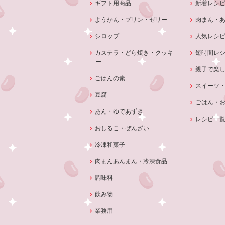
ギフト用商品
新着レシ
ようかん・プリン・ゼリー
肉まん・
シロップ
人気レシ
カステラ・どら焼き・クッキ
短時間レ
ー
親子で楽
ごはんの素
スイーツ
豆腐
ごはん・
あん・ゆであずき
レシピ一
おしるこ・ぜんざい
冷凍和菓子
肉まんあんまん・冷凍食品
調味料
飲み物
業務用