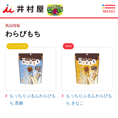
商品情報
商品情報
わらびもち
レシピ
リニューアル
NEW
あずきについて
CSR情報
企業情報
採用情報
もっちりぷるんわらびも
もっちりぷるんわらびも
ち 黒糖
ち きなこ
English