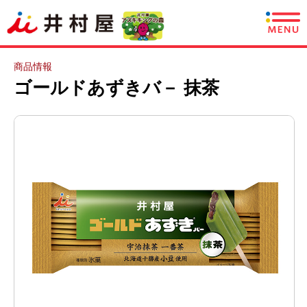
商品情報
商品情報
ゴールドあずきバ－ 抹茶
レシピ
あずきについて
CSR情報
企業情報
採用情報
English