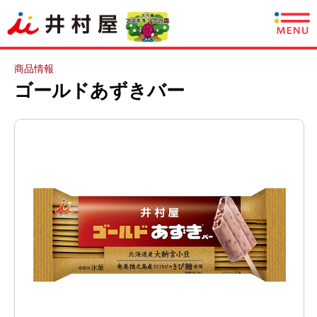
商品情報
商品情報
ゴールドあずきバー
レシピ
あずきについて
CSR情報
企業情報
採用情報
English