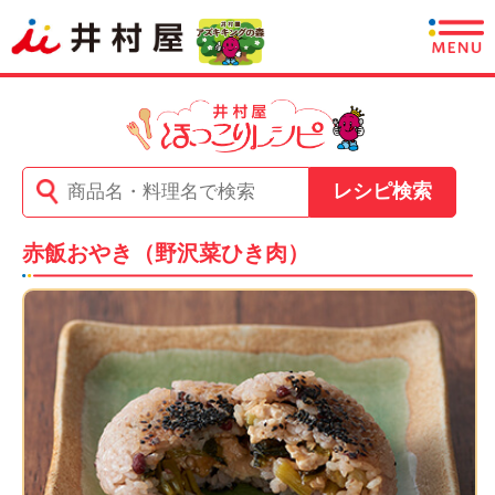
商品情報
レシピ
レシピ検索
あずきについて
赤飯おやき（野沢菜ひき肉）
CSR情報
企業情報
採用情報
English