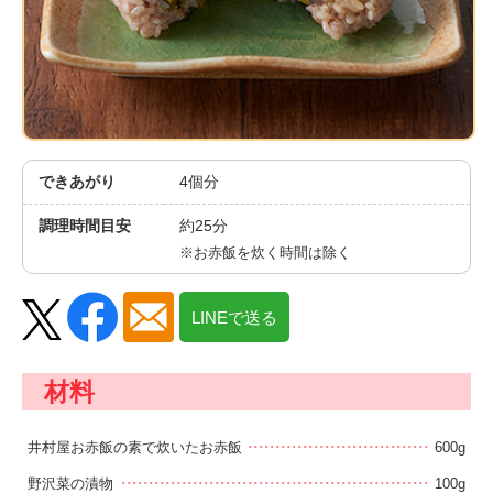
Chinese
できあがり
4個分
調理時間目安
約25分
※お赤飯を炊く時間は除く
LINEで送る
材料
井村屋お赤飯の素で炊いたお赤飯
600g
野沢菜の漬物
100g