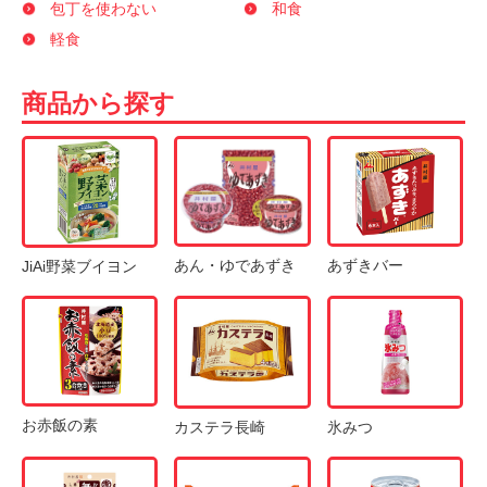
包丁を使わない
和食
軽食
商品から探す
あん・ゆであずき
あずきバー
JiAi野菜ブイヨン
お赤飯の素
カステラ長崎
氷みつ