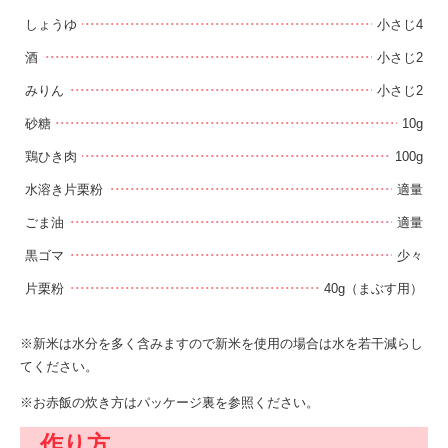
しょうゆ
小さじ4
酒
小さじ2
みりん
小さじ2
砂糖
10g
鶏ひき肉
100g
水溶き片栗粉
適量
ごま油
適量
黒ゴマ
少々
片栗粉
40g（まぶす用）
※新米は水分を多く含みますので新米を使用の場合は水を若干減らし
てください。
※お赤飯の炊き方はパッケージ裏を参照ください。
作り方