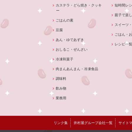
カステラ・どら焼き・クッキ
短時間レ
ー
親子で楽
ごはんの素
スイーツ
豆腐
ごはん・
あん・ゆであずき
レシピ一
おしるこ・ぜんざい
冷凍和菓子
肉まんあんまん・冷凍食品
調味料
飲み物
業務用
リンク集
井村屋グループ会社一覧
サイト