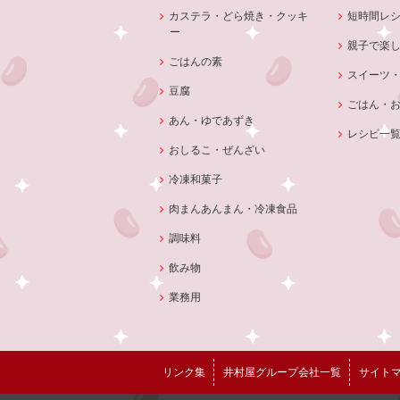
カステラ・どら焼き・クッキ
短時間レ
ー
親子で楽
ごはんの素
スイーツ
豆腐
ごはん・
あん・ゆであずき
レシピ一
おしるこ・ぜんざい
冷凍和菓子
肉まんあんまん・冷凍食品
調味料
飲み物
業務用
リンク集
井村屋グループ会社一覧
サイト