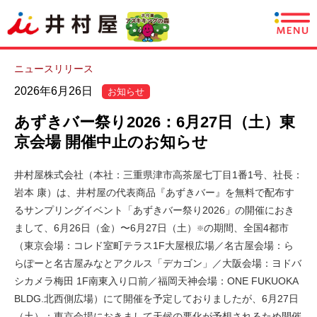
商品情報
ニュースリリース
2026年6月26日
お知らせ
レシピ
あずきバー祭り2026：6月27日（土）東
あずきについて
京会場 開催中止のお知らせ
CSR情報
井村屋株式会社（本社：三重県津市高茶屋七丁目1番1号、社長：
岩本 康）は、井村屋の代表商品『あずきバー』を無料で配布す
るサンプリングイベント「あずきバー祭り2026」の開催におき
企業情報
まして、6月26日（金）〜6月27日（土）
の期間、全国4都市
※
（東京会場：コレド室町テラス1F大屋根広場／名古屋会場：ら
採用情報
らぽーと名古屋みなとアクルス「デカゴン」／大阪会場：ヨドバ
シカメラ梅田 1F南東入り口前／福岡天神会場：ONE FUKUOKA
English
BLDG.北西側広場）にて開催を予定しておりましたが、6月27日
（土）：東京会場におきまして天候の悪化が予想されるため開催