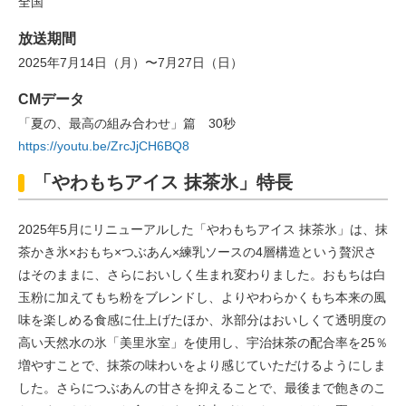
全国
放送期間
2025年7月14日（月）〜7月27日（日）
CMデータ
「夏の、最高の組み合わせ」篇 30秒
https://youtu.be/ZrcJjCH6BQ8
「やわもちアイス 抹茶氷」特長
2025年5月にリニューアルした「やわもちアイス 抹茶氷」は、抹
茶かき氷×おもち×つぶあん×練乳ソースの4層構造という贅沢さ
はそのままに、さらにおいしく生まれ変わりました。おもちは白
玉粉に加えてもち粉をブレンドし、よりやわらかくもち本来の風
味を楽しめる食感に仕上げたほか、氷部分はおいしくて透明度の
高い天然水の氷「美里氷室」を使用し、宇治抹茶の配合率を25％
増やすことで、抹茶の味わいをより感じていただけるようにしま
した。さらにつぶあんの甘さを抑えることで、最後まで飽きのこ