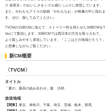
ス 抹茶氷」のおいしさをシズル感たっぷりに表現しています。
また、やわもちアイスの妖精「やわもちお」が映像の中に現れま
す。ぜひ、探してみてください。
TVCMの15秒CMに加えて、ストーリー性を持たせた30秒CMをT
Verにて配信します。30秒CMでは西日本の方言を取り入れて、
より親しみやすく表現しています。「ここはどの地域だろう？」
と想像しながらご覧ください。
新CM概要
〈TVCM〉
タイトル
「夏の、最高の組み合わせ」篇 15秒
放送地域
【関東】
東京、神奈川、千葉、埼玉、茨城、栃木、群馬
【関西】
大阪、兵庫、京都、奈良、和歌山、滋賀