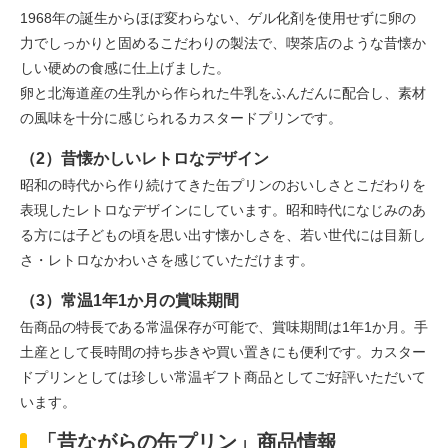
1968年の誕生からほぼ変わらない、ゲル化剤を使用せずに卵の
力でしっかりと固めるこだわりの製法で、喫茶店のような昔懐か
しい硬めの食感に仕上げました。
卵と北海道産の生乳から作られた牛乳をふんだんに配合し、素材
の風味を十分に感じられるカスタードプリンです。
（2）昔懐かしいレトロなデザイン
昭和の時代から作り続けてきた缶プリンのおいしさとこだわりを
表現したレトロなデザインにしています。昭和時代になじみのあ
る方には子どもの頃を思い出す懐かしさを、若い世代には目新し
さ・レトロなかわいさを感じていただけます。
（3）常温1年1か月の賞味期間
缶商品の特長である常温保存が可能で、賞味期間は1年1か月。手
土産として長時間の持ち歩きや買い置きにも便利です。カスター
ドプリンとしては珍しい常温ギフト商品としてご好評いただいて
います。
「昔ながらの缶プリン」商品情報