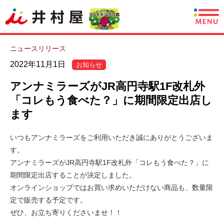
商品情報
ニュースリリース
2022年11月1日
お知らせ
レシピ
アンナミラーズがJR高円寺駅1F改札外
あずきについて
「コレもう食べた？」に期間限定出店し
ます
CSR情報
いつもアンナミラーズをご利用いただき誠にありがとうございま
企業情報
す。
アンナミラーズがJR高円寺駅1F改札外「コレもう食べた？」に
採用情報
期間限定出店することが決定しました。
オンラインショップではお買い求めいただけない商品も、数量限
English
定で販売する予定です。
ぜひ、お立ち寄りくださいませ！！