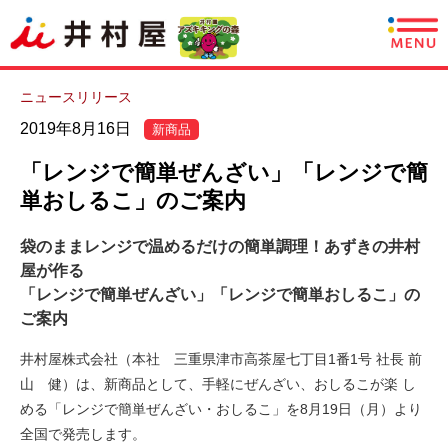
商品情報
ニュースリリース
2019年8月16日
新商品
レシピ
「レンジで簡単ぜんざい」「レンジで簡
あずきについて
単おしるこ」のご案内
袋のままレンジで温めるだけの簡単調理！あずきの井村
CSR情報
屋が作る
「レンジで簡単ぜんざい」「レンジで簡単おしるこ」の
企業情報
ご案内
採用情報
井村屋株式会社（本社 三重県津市高茶屋七丁目1番1号 社長 前
山 健）は、新商品として、手軽にぜんざい、おしるこが楽 し
English
める「レンジで簡単ぜんざい・おしるこ」を8月19日（月）より
全国で発売します。