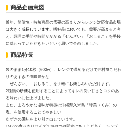
Chinese
商品企画意図
近年、簡便性・時短商品の需要の高まりからレンジ対応食品市場
は大きく成長しています。嗜好品においても、需要が高まると考
え、調理に手間や時間がかかる「ぜんざい」「おしるこ」を手軽
に味わっていただきたいという思いで企画しました。
商品特長
袋のまま1分10秒（600w）、レンジで温めるだけで井村屋こだわ
りのあずきの風味豊かな
「ぜんざい」「おしるこ」を手軽にお楽しみいただけます。
2種類の砂糖を使用することによってキレの良い甘さとコクのあ
る味わいに仕上げました。
また、まろやかな塩味が特徴の沖縄県久米島「球美（くみ）の
塩」を使用することでやさしい
あずきの風味をより引き出しています。
150gの食べきりサイズでおやつや間食にちょうど良く、シンプ