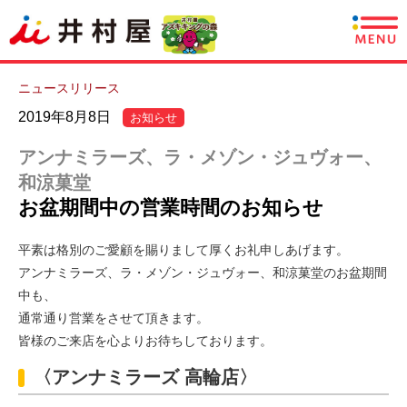
商品情報
ニュースリリース
2019年8月8日
お知らせ
レシピ
アンナミラーズ、ラ・メゾン・ジュヴォー、
あずきについて
和涼菓堂
お盆期間中の営業時間のお知らせ
CSR情報
平素は格別のご愛顧を賜りまして厚くお礼申しあげます。
企業情報
アンナミラーズ、ラ・メゾン・ジュヴォー、和涼菓堂のお盆期間
中も、
採用情報
通常通り営業をさせて頂きます。
皆様のご来店を心よりお待ちしております。
English
〈アンナミラーズ 高輪店〉