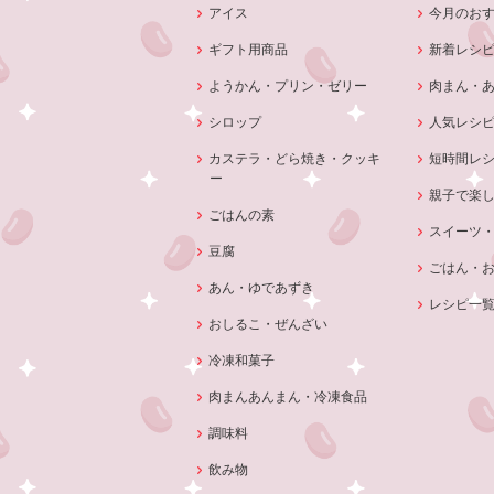
アイス
今月のお
ギフト用商品
新着レシ
ようかん・プリン・ゼリー
肉まん・
シロップ
人気レシ
カステラ・どら焼き・クッキ
短時間レ
ー
親子で楽
ごはんの素
スイーツ
豆腐
ごはん・
あん・ゆであずき
レシピ一
おしるこ・ぜんざい
冷凍和菓子
肉まんあんまん・冷凍食品
調味料
飲み物