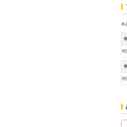
本
特
特