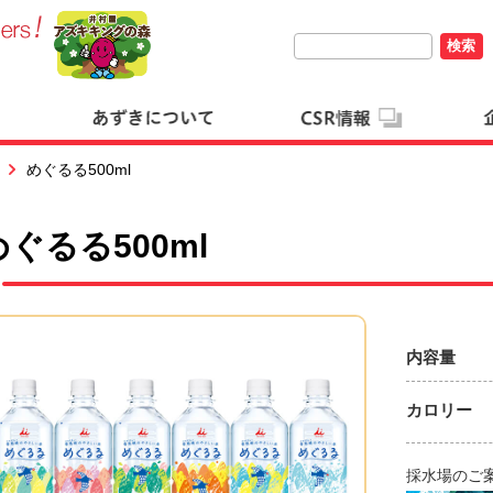
検索
めぐるる500ml
めぐるる500ml
内容量
カロリー
採水場のご