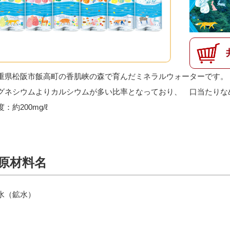
重県松阪市飯高町の香肌峡の森で育んだミネラルウォーターです。
グネシウムよりカルシウムが多い比率となっており、 口当たりな
：約200mg/ℓ
原材料名
水（鉱水）